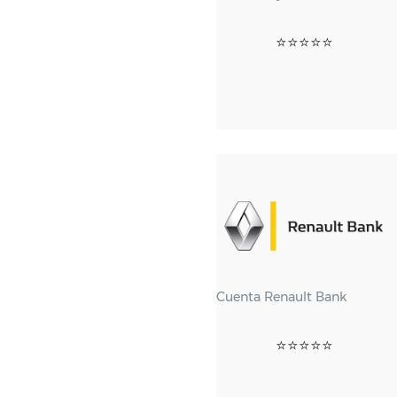
⭐⭐⭐⭐⭐
Cuenta Renault Bank
⭐⭐⭐⭐⭐