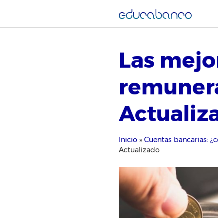
Saltar
al
contenido
Las mejo
remunera
Actualiz
Inicio
»
Cuentas bancarias: ¿
Actualizado