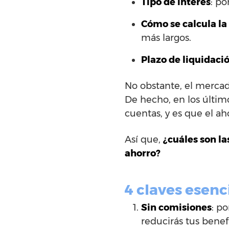
Tipo de interés
: po
Cómo se calcula l
más largos.
Plazo de liquidaci
No obstante, el merc
De hecho, en los últim
cuentas, y es que el aho
Así que,
¿cuáles son la
ahorro?
4 claves esenc
Sin comisiones
: p
reducirás tus benefi