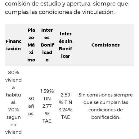
comisión de estudio y apertura, siempre que
cumplas las condiciones de vinculación.
Pla
Inter
Inter
zo
és
Financ
és sin
Má
Bonif
Comisiones
iación
Bonif
xi
icad
icar
mo
o
80%
viviend
a
1,59%
habitu
2,59
Sin comisiones siempre
30
TIN
al.
% TIN
que se cumplan las
añ
2,77
70%
3,24%
condiciones de
os.
%
segun
TAE
bonificación.
TAE
da
viviend