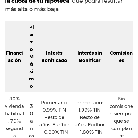
la cuota de tu hipoteca
, que podrá resultar
más alta o más baja.
Pl
a
z
o
Financi
Interés
Interés sin
Comision
M
ación
Bonificado
Bonificar
es
á
xi
m
o
80%
Sin
Primer año:
Primer año:
vivienda
3
comisione
0,99% TIN
1,99% TIN
habitual
0
s siempre
Resto de
Resto de
. 70%
a
que se
años: Euríbor
años: Euríbor
segund
ñ
cumplan
+ 0,80% TIN
+ 1,80% TIN
a
os
las