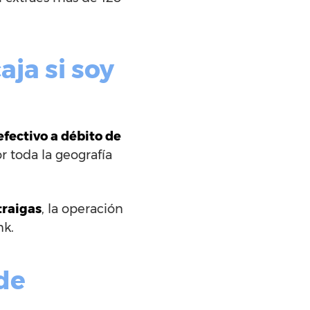
aja si soy
 efectivo a débito de
r toda la geografía
traigas
, la operación
nk.
de