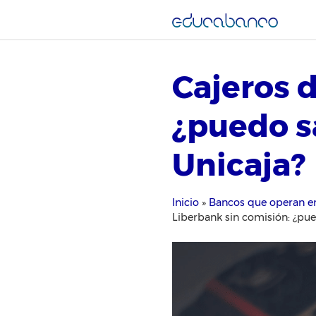
Saltar
al
contenido
Cajeros 
¿puedo s
Unicaja?
Inicio
»
Bancos que operan e
Liberbank sin comisión: ¿pue