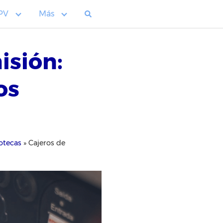
PV
Más
isión:
os
potecas
»
Cajeros de