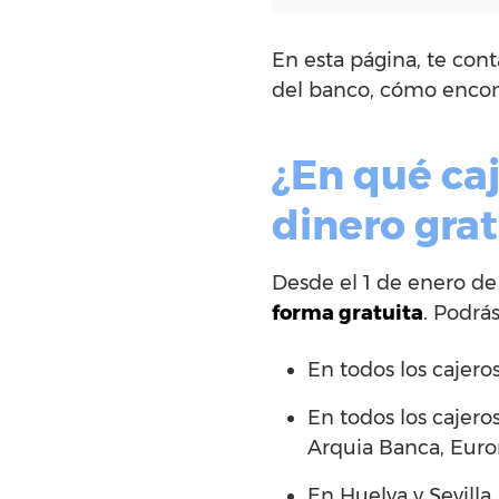
En esta página, te co
del banco, cómo encont
¿En qué ca
dinero grat
Desde el 1 de enero de
forma gratuita
. Podrá
En todos los cajero
En todos los cajero
Arquia Banca, Euron
En Huelva y Sevilla,