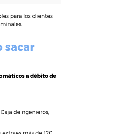
les para los clientes
rminales.
 sacar
omáticos a débito de
 Caja de ngenieros,
si extraes más de 120