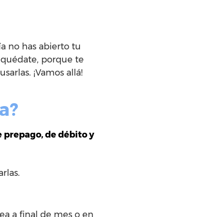
a no has abierto tu
 quédate, porque te
sarlas. ¡Vamos allá!
a?
e prepago, de débito y
arlas.
ea a final de mes o en