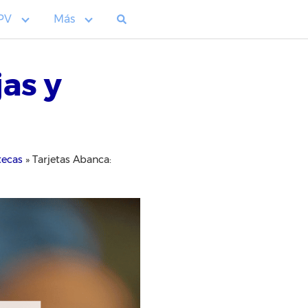
PV
Más
jas y
tecas
»
Tarjetas Abanca: