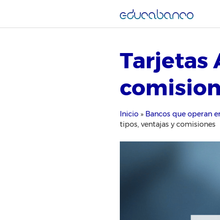
Saltar
al
contenido
Tarjetas 
comisio
Inicio
»
Bancos que operan e
tipos, ventajas y comisiones